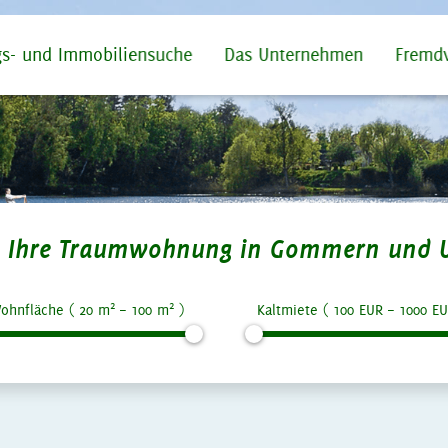
s- und Immobiliensuche
Das Unternehmen
Fremd
ie Ihre Traumwohnung in Gommern und 
2
2
ohnfläche (
20
m
–
100
m
)
Kaltmiete (
100
EUR –
1000
EU