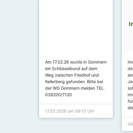
urde am
Am 17.02.26 wurde in Gommern
Im
em Haus Am
ein Schlüsselbund auf dem
de
nden. Der
Weg zwischen Friedhof und
ei
en Schlüssel
Kellerberg gefunden. Bitte bei
Je
der WG Gommern melden TEL.
so
039200/7120
Im
fü
:59 Uhr
di
17.02.2026 um 08:13 Uhr
04