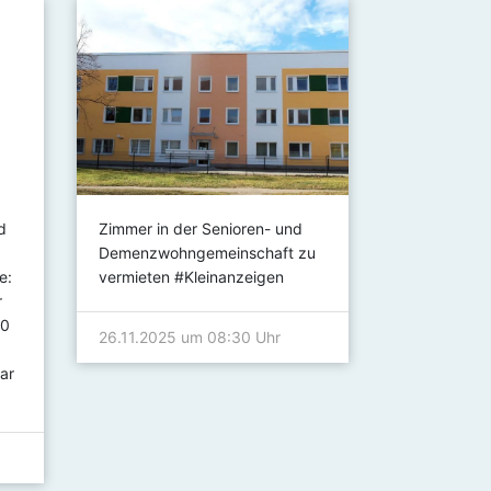
d
Zimmer in der Senioren- und
Achtung!!! 
Demenzwohngemeinschaft zu
es auf Grun
e:
vermieten #Kleinanzeigen
Druckschwa
r
Wasservers
00
Heidewasse
26.11.2025 um 08:30 Uhr
Vogelsang 
ar
21.08.2025