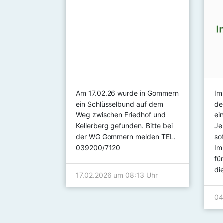
urde am
Am 17.02.26 wurde in Gommern
Im
em Haus Am
ein Schlüsselbund auf dem
de
nden. Der
Weg zwischen Friedhof und
ei
en Schlüssel
Kellerberg gefunden. Bitte bei
Je
der WG Gommern melden TEL.
so
039200/7120
Im
fü
:59 Uhr
di
17.02.2026 um 08:13 Uhr
04