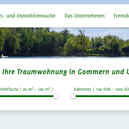
s- und Immobiliensuche
Das Unternehmen
Fremd
ie Ihre Traumwohnung in Gommern und 
2
2
ohnfläche (
20
m
–
100
m
)
Kaltmiete (
100
EUR –
1000
EU