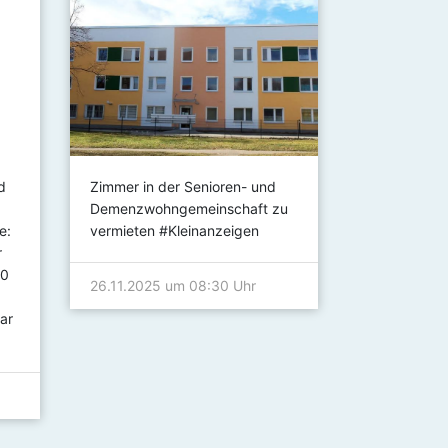
d
Zimmer in der Senioren- und
Achtung!!! 
Demenzwohngemeinschaft zu
es auf Grun
e:
vermieten #Kleinanzeigen
Druckschwa
r
Wasservers
00
Heidewasse
26.11.2025 um 08:30 Uhr
Vogelsang 
ar
21.08.2025